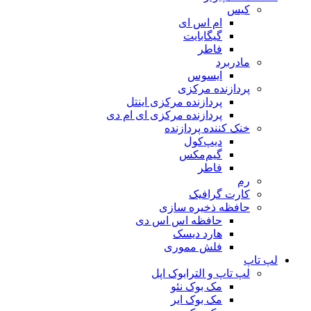
کیس
ام اس ای
گیگابایت
فاطر
مادربرد
ایسوس
پردازنده مرکزی
پردازنده مرکزی اینتل
پردازنده مرکزی ای ام دی
خنک کننده پردازنده
دیپ‌کول
گیم‌مکس
فاطر
رم
کارت گرافیک
حافظه ذخیره سازی
حافظه اس اس دی
هارد دیسک
فلش مموری
لپ تاپ
لپ تاپ و الترابوک اپل
مک بوک نئو
مک بوک ایر