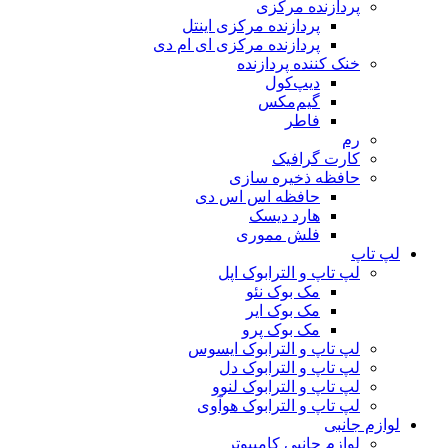
پردازنده مرکزی
پردازنده مرکزی اینتل
پردازنده مرکزی ای ام دی
خنک کننده پردازنده
دیپ‌کول
گیم‌مکس
فاطر
رم
کارت گرافیک
حافظه ذخیره سازی
حافظه اس اس دی
هارد دیسک
فلش مموری
لپ تاپ
لپ تاپ و الترابوک اپل
مک بوک نئو
مک بوک ایر
مک بوک پرو
لپ تاپ و الترابوک ایسوس
لپ تاپ و الترابوک دل
لپ تاپ و الترابوک لنوو
لپ تاپ و الترابوک هوآوی
لوازم جانبی
لوازم جانبی کامپیوتر