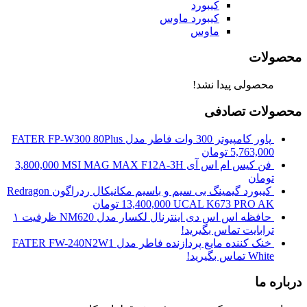
کیبورد
کیبورد ماوس
ماوس
محصولات
محصولی پیدا نشد!
محصولات تصادفی
پاور کامپیوتر 300 وات فاطر مدل FATER FP-W300 80Plus
5,763,000
تومان
فن کیس ام اس آی MSI MAG MAX F12A-3H
3,800,000
تومان
کیبورد گیمینگ بی سیم و باسیم مکانیکال ردراگون Redragon
UCAL K673 PRO AK
13,400,000
تومان
حافظه اس اس دی اینترنال لکسار مدل NM620 ظرفیت ۱
ترابایت
تماس بگیرید!
خنک کننده مایع پردازنده فاطر مدل FATER FW-240N2W1
White
تماس بگیرید!
درباره ما