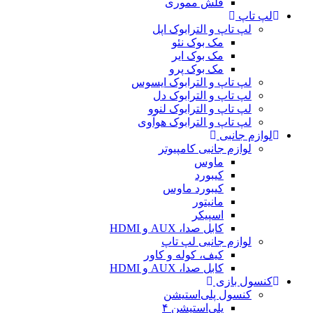
فلش مموری
لپ تاپ
لپ تاپ و الترابوک اپل
مک بوک نئو
مک بوک ایر
مک بوک پرو
لپ تاپ و الترابوک ایسوس
لپ تاپ و الترابوک دل
لپ تاپ و الترابوک لنوو
لپ تاپ و الترابوک هوآوی
لوازم جانبی
لوازم جانبی کامپیوتر
ماوس
کیبورد
کیبورد ماوس
مانیتور
اسپیکر
کابل صدا، AUX و HDMI
لوازم جانبی لپ تاپ
کیف، کوله و کاور
کابل صدا، AUX و HDMI
کنسول بازی
کنسول پلی‌استیشن
پلی‌استیشن ۴