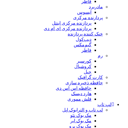
فاطر
مادربرد
ایسوس
پردازنده مرکزی
پردازنده مرکزی اینتل
پردازنده مرکزی ای ام دی
خنک کننده پردازنده
دیپ‌کول
گیم‌مکس
فاطر
رم
کورسیر
کروشیال
جیل
کارت گرافیک
حافظه ذخیره سازی
حافظه اس اس دی
هارد دیسک
فلش مموری
لپ تاپ
لپ تاپ و الترابوک اپل
مک بوک نئو
مک بوک ایر
مک بوک پرو