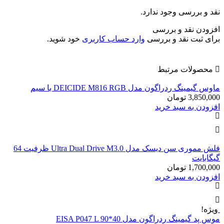
نقد و بررسی وجود ندارد.
افزودن نقد و بررسی
برای ثبت نقد و بررسی
وارد حساب کاربری
خود شوید.
محصولات مرتبط
ماوس گیمینگ ردراگون مدل DEICIDE M816 RGB با سیم
3,850,000
تومان
افزودن به سبد خرید
فلش مموری سن دیسک مدل Ultra Dual Drive M3.0 ظرفیت 64
گیگابایت
1,700,000
تومان
افزودن به سبد خرید
ویژه!
موس پد گیمینگ ردراگون مدل EISA P047 L 90*40