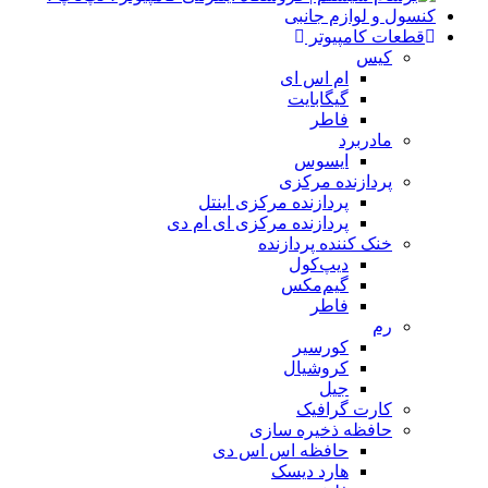
قطعات کامپیوتر
کیس
ام اس ای
گیگابایت
فاطر
مادربرد
ایسوس
پردازنده مرکزی
پردازنده مرکزی اینتل
پردازنده مرکزی ای ام دی
خنک کننده پردازنده
دیپ‌کول
گیم‌مکس
فاطر
رم
کورسیر
کروشیال
جیل
کارت گرافیک
حافظه ذخیره سازی
حافظه اس اس دی
هارد دیسک