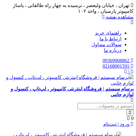
تهران ، خیابان ولیعصر ، نرسیده به چهار راه طالقانی ، پاساژ
کامپیوتر پارسیان ، واحد ۱۰۲
مشاهده نقشه
راهنمای خرید
ارتباط با ما
سوالات متداول
درباره ما
09369908862
02168001591
|
برسام سیستم | فروشگاه اینترنتی کامپیوتر ، لپ‌تاپ ، کنسول و
لوازم جانبی
0
ورود | ثبت‌نام