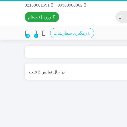
02168001591
09369908862
ورود | ثبت‌نام
رهگیری سفارشات
0
0
Sorted
در حال نمایش 2 نتیجه
by
latest