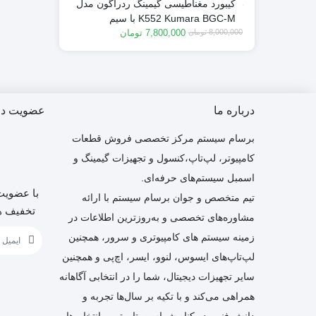
کیبورد مغناطیسی گیمینگ ردراگون مدل
K552 Kumara BGC-M با سیم
قیمت فعلی: 7,800,000 تومان.
قیمت اصلی: 8,000,000 تومان بود.
8,000,000
تومان
7,800,000
تومان
درباره ما
عضویت در 
برسام سیستم مرکز تخصصی فروش قطعات
کامپیوتر، لپ‌تاپ،کنسول و تجهیزات گیمینگ و
اسمبل سیستم‌های حرفه‌ای.
با عضویت 
تیم متخصص و جوان برسام سیستم با ارائه
تخفیف ها
مشاوره‌های تخصصی و به‌روزترین اطلاعات در
زمینه سیستم های کامپیوتری و سرور، همچنین
لپ‌تاپ‌های ایسوس، لنوو، ایسر، اچ‌پی و همچنین
سایر تجهیزات دیجیتال، شما را در انتخابی آگاهانه
همراهی می‌کند و با تکیه بر سال‌ها تجربه و
دانش فنی، در کنار شماست تا بهترین انتخاب‌ها