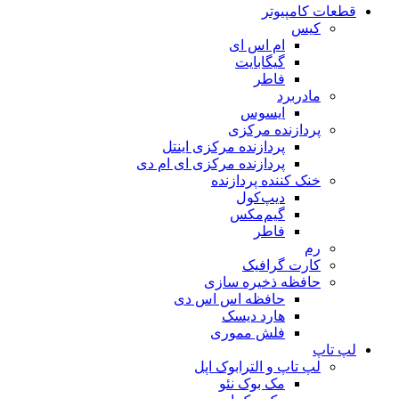
قطعات کامپیوتر
کیس
ام اس ای
گیگابایت
فاطر
مادربرد
ایسوس
پردازنده مرکزی
پردازنده مرکزی اینتل
پردازنده مرکزی ای ام دی
خنک کننده پردازنده
دیپ‌کول
گیم‌مکس
فاطر
رم
کارت گرافیک
حافظه ذخیره سازی
حافظه اس اس دی
هارد دیسک
فلش مموری
لپ تاپ
لپ تاپ و الترابوک اپل
مک بوک نئو