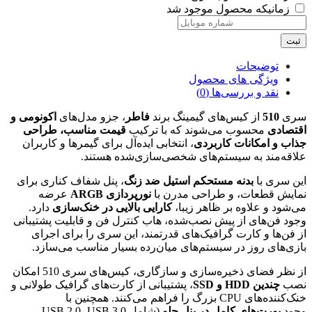
زمانیکه محصول موجود شد
ثبت
توضیحات
ویژگی های محصول
نقد و بررسی‌ها (0)
سری
510
از کیس‌های گیمینگ برند
فاطر
، جزو مدل‌های
اکونومی و
اقتصادی
محسوب می‌شوند که با ترکیب
قیمت مناسب، طراحی
جذاب و امکانات کاربردی
، انتخابی ایده‌آل برای گیمرها و کاربران
علاقه‌مند به سیستم‌های شخصی‌سازی‌شده هستند.
این سری با
بدنه مستحکم استیل ضد زنگ
، پنل شفاف کناری برای
نمایش قطعات، و طراحی مدرن با
نورپردازی ARGB
عرضه
می‌شود و علاوه بر ظاهر زیبا،
کارایی بالایی در خنک‌سازی
دارد.
وجود فن‌های از پیش نصب‌شده، هاب کنترل فن و قابلیت پشتیبانی
از فن‌ها و کارت گرافیک‌های قدرتمند، این سری را برای اجرای
بازی‌های روز در سیستم‌های میان‌رده بسیار مناسب می‌سازد.
از نظر فضای ذخیره‌سازی و سازگاری، کیس‌های سری 510 امکان
نصب
چندین HDD و SSD
، پشتیبانی از کارت‌های گرافیک طولانی و
خنک‌کننده‌های CPU بزرگ را فراهم می‌کنند. همچنین با
وجود
پورت‌های کامل در پنل جلو
(شامل USB 2.0، USB 3.0،