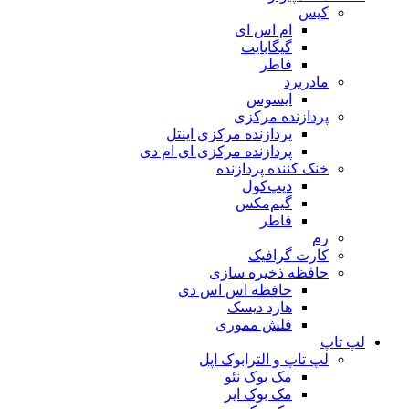
کیس
ام اس ای
گیگابایت
فاطر
مادربرد
ایسوس
پردازنده مرکزی
پردازنده مرکزی اینتل
پردازنده مرکزی ای ام دی
خنک کننده پردازنده
دیپ‌کول
گیم‌مکس
فاطر
رم
کارت گرافیک
حافظه ذخیره سازی
حافظه اس اس دی
هارد دیسک
فلش مموری
لپ تاپ
لپ تاپ و الترابوک اپل
مک بوک نئو
مک بوک ایر