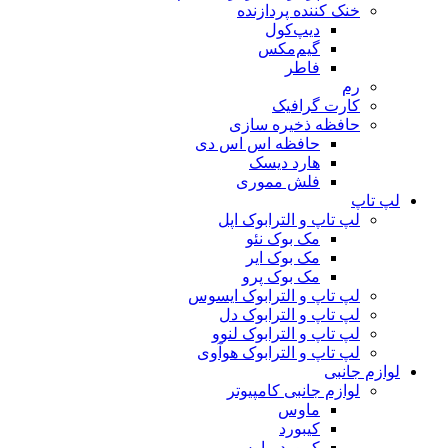
خنک کننده پردازنده
دیپ‌کول
گیم‌مکس
فاطر
رم
کارت گرافیک
حافظه ذخیره سازی
حافظه اس اس دی
هارد دیسک
فلش مموری
لپ تاپ
لپ تاپ و الترابوک اپل
مک بوک نئو
مک بوک ایر
مک بوک پرو
لپ تاپ و الترابوک ایسوس
لپ تاپ و الترابوک دل
لپ تاپ و الترابوک لنوو
لپ تاپ و الترابوک هوآوی
لوازم جانبی
لوازم جانبی کامپیوتر
ماوس
کیبورد
کیبورد ماوس