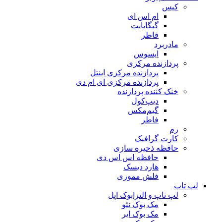
کیس
ام اس ای
گیگابایت
فاطر
مادربرد
ایسوس
پردازنده مرکزی
پردازنده مرکزی اینتل
پردازنده مرکزی ای ام دی
خنک کننده پردازنده
دیپ‌کول
گیم‌مکس
فاطر
رم
کارت گرافیک
حافظه ذخیره سازی
حافظه اس اس دی
هارد دیسک
فلش مموری
لپ تاپ
لپ تاپ و الترابوک اپل
مک بوک نئو
مک بوک ایر