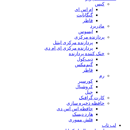
کیس
ام اس ای
گیگابایت
فاطر
مادربرد
ایسوس
پردازنده مرکزی
پردازنده مرکزی اینتل
پردازنده مرکزی ای ام دی
خنک کننده پردازنده
دیپ‌کول
گیم‌مکس
فاطر
رم
کورسیر
کروشیال
جیل
کارت گرافیک
حافظه ذخیره سازی
حافظه اس اس دی
هارد دیسک
فلش مموری
لپ تاپ