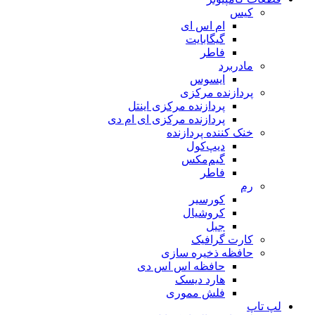
کیس
ام اس ای
گیگابایت
فاطر
مادربرد
ایسوس
پردازنده مرکزی
پردازنده مرکزی اینتل
پردازنده مرکزی ای ام دی
خنک کننده پردازنده
دیپ‌کول
گیم‌مکس
فاطر
رم
کورسیر
کروشیال
جیل
کارت گرافیک
حافظه ذخیره سازی
حافظه اس اس دی
هارد دیسک
فلش مموری
لپ تاپ