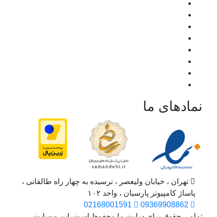
نمادهای ما
تهران ، خیابان ولیعصر ، نرسیده به چهار راه طالقانی ،
پاساژ کامپیوتر پارسیان ، واحد ۱۰۲
02168001591
09369908862
تمامی حقوق برای سایت ما محفوظ است. این وبسایت