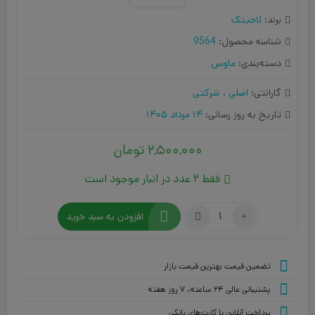
برند:
لاجیتک
شناسه محصول:
9564
دسته‌بندی:
ماوس
گارانتی:
اصلی ، شرکتی
تاریخ به روز رسانی:
14 مرداد 1405
2,500,000
تومان
فقط 2 عدد در انبار موجود است
تعداد:
افزودن به سبد خرید
ماوس
بی‌
سیم
تضمین قیمت بهترین قیمت بازار
لاجیتک
پشتیبانی عالی ۲۴ ساعته، ۷ روز هفته
مدل
M185
پرداخت آنلاین با کارت‌های بانکی