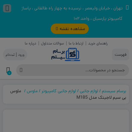
تهران ، خیابان ولیعصر ، نرسیده به چهار راه طالقانی ، پاساژ
کامپیوتر پارسیان ، واحد ۱۰۲
مشاهده نقشه
راهنمای خرید
ارتباط با ما
سوالات متداول
درباره ما
|
0
برسام سیستم
لوازم جانبی
لوازم جانبی کامپیوتر
ماوس
ماوس
بی‌ سیم لاجیتک مدل M185