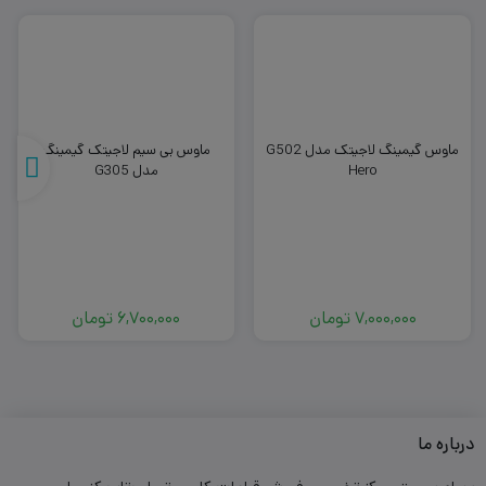
مصرف انرژی بهینه باعث می‌شود
عمر باتری طولانی
داشته باشد. در
مجموع،
M185
انتخابی مقرون‌به‌صرفه و کاربردی برای کاربرانی است که
به دنبال یک ماوس بی‌سیم ساده و بادوام هستند.
ماوس گیمینگ لاجیتک مدل G502
ماوس بی سیم لاجیتک گیمینگ
Hero
مدل G305
7,000,000
تومان
6,700,000
تومان
درباره ما