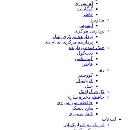
ام اس ای
گیگابایت
فاطر
مادربرد
ایسوس
پردازنده مرکزی
پردازنده مرکزی اینتل
پردازنده مرکزی ای ام دی
خنک کننده پردازنده
دیپ‌کول
گیم‌مکس
فاطر
رم
کورسیر
کروشیال
جیل
کارت گرافیک
حافظه ذخیره سازی
حافظه اس اس دی
هارد دیسک
فلش مموری
لپ تاپ
لپ تاپ و الترابوک اپل