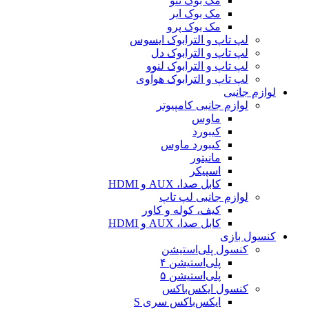
مک بوک نئو
مک بوک ایر
مک بوک پرو
لپ تاپ و الترابوک ایسوس
لپ تاپ و الترابوک دل
لپ تاپ و الترابوک لنوو
لپ تاپ و الترابوک هوآوی
لوازم جانبی
لوازم جانبی کامپیوتر
ماوس
کیبورد
کیبورد ماوس
مانیتور
اسپیکر
کابل صدا، AUX و HDMI
لوازم جانبی لپ تاپ
کیف، کوله و کاور
کابل صدا، AUX و HDMI
کنسول بازی
کنسول پلی‌استیشن
پلی‌استیشن ۴
پلی‌استیشن ۵
کنسول ایکس‌باکس
ایکس‌باکس سری S