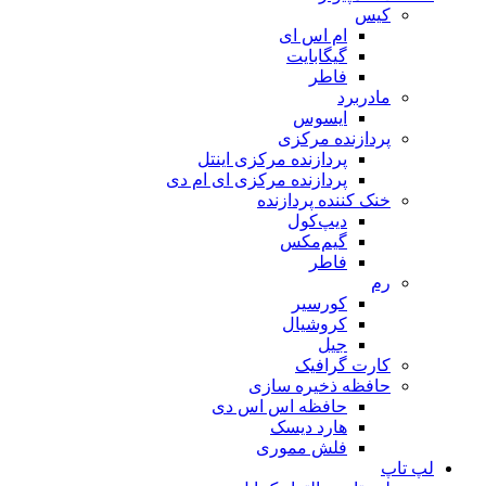
کیس
ام اس ای
گیگابایت
فاطر
مادربرد
ایسوس
پردازنده مرکزی
پردازنده مرکزی اینتل
پردازنده مرکزی ای ام دی
خنک کننده پردازنده
دیپ‌کول
گیم‌مکس
فاطر
رم
کورسیر
کروشیال
جیل
کارت گرافیک
حافظه ذخیره سازی
حافظه اس اس دی
هارد دیسک
فلش مموری
لپ تاپ